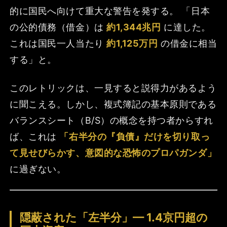
的に国民へ向けて重大な警告を発する。 「日本
の公的債務（借金）は
約1,344兆円
に達した。
これは国民一人当たり
約1,125万円
の借金に相当
する」と。
このレトリックは、一見すると説得力があるよう
に聞こえる。しかし、複式簿記の基本原則である
バランスシート（B/S）の概念を持つ者からすれ
ば、これは
「右半分の『負債』だけを切り取っ
て見せびらかす、意図的な恐怖のプロパガンダ」
に過ぎない。
隠蔽された「左半分」— 1.4京円超の