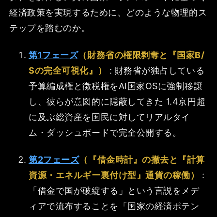
経済政策を実現するために、どのような物理的ス
テップを踏むのか。
第1フェーズ
（財務省の権限剥奪と『国家B/
Sの完全可視化』）
: 財務省が独占している
予算編成権と徴税権をAI国家OSに強制移譲
し、彼らが意図的に隠蔽してきた 1.4京円超
に及ぶ総資産を国民に対してリアルタイ
ム・ダッシュボードで完全公開する。
第2フェーズ
（『借金時計』の撤去と『計算
資源・エネルギー裏付け型』通貨の稼働）
:
「借金で国が破綻する」という言説をメデ
ィアで流布することを「国家の経済ポテン