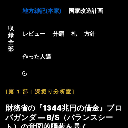
地方雑記(本家)
国家改造計画
収
レビュー
分類
札
方針
録
全
部
作った人達
[第 1 部：深掘り分析室]
財務省の『1344兆円の借金』プロ
パガンダ — B/S（バランスシー
ト）の意図的隠蔽を暴く