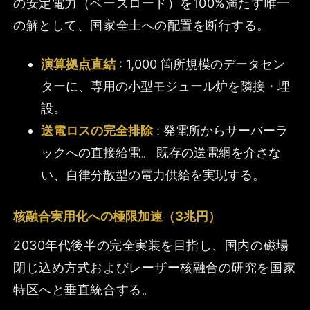
の安定電力（ベースロード）を100%満たす唯一
の解として、国家全土への配置を断行する。
演算拠点直結
: 1,000 箇所規模のデータセン
ターに、専用の小型モジュール炉を隣接・埋
設。
送電ロスの完全排除
: 発電所からサーバーラ
ックへの直接給電。 既存の送電網を介さな
い、自律分散型の電力供給を実現する。
核融合実用化への極限加速（3兆円）
2030年代後半の完全実装を目指し、国内の磁場
閉じ込め方式およびレーザー核融合の研究を国家
特区へと垂直統合する。