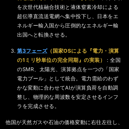
を次世代核融合技術と液体窒素冷却による
超伝導直流送電網へ集中投下し、日本をエ
ネルギー輸入国から圧倒的なエネルギー輸
出国へと転換させる。
第3フェーズ
（国家OSによる『電力・演算
の1ミリ秒単位の完全同期』の実装）
: 全国
のSMR、太陽光、演算拠点を一つの「国家
電力プール」として統合。電力需給のわず
かな変動に合わせてAIが演算負荷を自動調
整し、物理的な周波数を安定させるインフ
ラを完成させる。
他国が天然ガスや石油の価格変動に右往左往し、