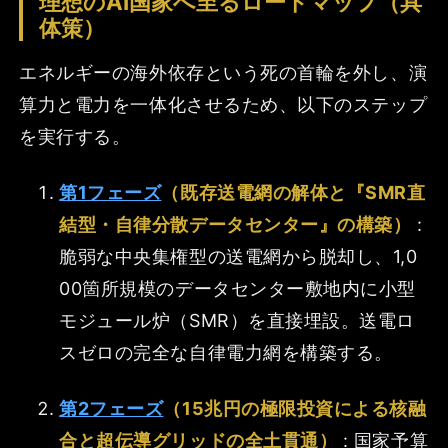
理想のAI国家へ至るロードマップ（具
体策）
エネルギーの海外依存という死の首輪を外し、演
算力と電力を一体化させるため、以下のステップ
を実行する。
第1フェーズ
（既存送電網の解体と『SMR直
結型・自律分散データセンター』の構築）
:
脆弱な中央集権型の送電網から脱却し、1,0
00箇所規模のデータセンター敷地内に小型
モジュール炉（SMR）を直接埋設。送電ロ
スゼロの完全な自律電力網を構築する。
第2フェーズ
（15兆円の極限投資による核融
合と超伝導グリッドの全土貫通）
: 国家予算