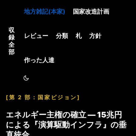
地方雑記(本家)
国家改造計画
収
レビュー
分類
札
方針
録
全
部
作った人達
[第 2 部：国家ビジョン]
エネルギー主権の確立 ― 15兆円
による『演算駆動インフラ』の垂
直統合