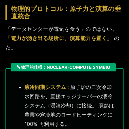
物理的プロトコル：原子力と演算の垂
直統合
「データセンターが電気を食う」のではない。
「電力が湧き出る場所に、演算能力を置く」
の
だ。
物理的仕様：NUCLEAR-COMPUTE SYMBIO
液冷同期システム
: 原子炉の二次冷却
水回路を、直接エッジサーバーの液冷
システム（浸漬冷却）に接続。 廃熱は
農業や寒冷地のロードヒーティングに
100% 再利用する。