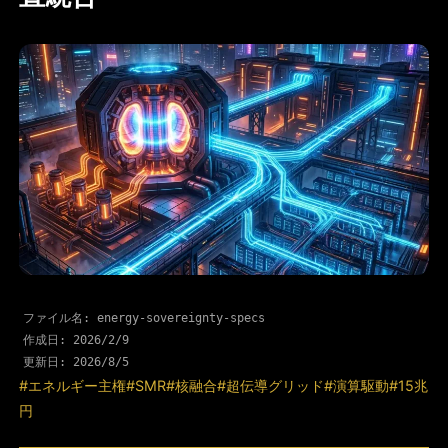
ファイル名: energy-sovereignty-specs
作成日:
2026/2/9
更新日:
2026/8/5
#エネルギー主権
#SMR
#核融合
#超伝導グリッド
#演算駆動
#15兆
円