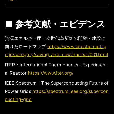
■ 参考文献・エビデンス
資源エネルギー庁：次世代革新炉の開発・建設に
向けたロードマップ
https://www.enecho.meti.g
o.jp/category/saving_and_new/nuclear/001.html
ITER：International Thermonuclear Experiment
al Reactor
https://www.iter.org/
IEEE Spectrum：The Superconducting Future of
Power Grids
https://spectrum.ieee.org/supercon
ducting-grid