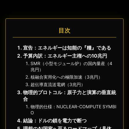
目次
宣告：エネルギーは知能の『糧』である
予算内訳：エネルギー主権への10兆円
SMR（小型モジュール炉）の国内量産（4
兆円）
核融合実用化への極限加速（3兆円）
超伝導直流送電網（3兆円）
物理的プロトコル：原子力と演算の垂直統
合
物理的仕様：NUCLEAR-COMPUTE SYMBI
O
結論：ドルの鎖を電力で断つ
理想のAI国家へ至るロードマップ（具体