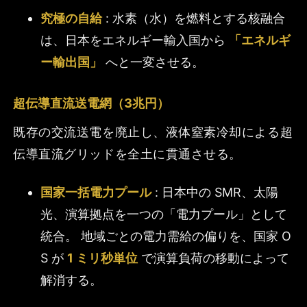
究極の自給
: 水素（水）を燃料とする核融合
は、日本をエネルギー輸入国から
「エネルギ
ー輸出国」
へと一変させる。
超伝導直流送電網（3兆円）
既存の交流送電を廃止し、液体窒素冷却による超
伝導直流グリッドを全土に貫通させる。
国家一括電力プール
: 日本中の SMR、太陽
光、演算拠点を一つの「電力プール」として
統合。 地域ごとの電力需給の偏りを、国家 O
S が
1 ミリ秒単位
で演算負荷の移動によって
解消する。