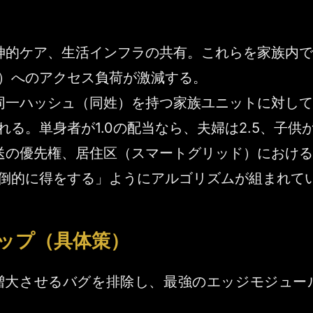
精神的ケア、生活インフラの共有。これらを家族内
）へのアクセス負荷が激減する。
、同一ハッシュ（同姓）を持つ家族ユニットに対しては
る。単身者が1.0の配当なら、夫婦は2.5、子供
配送の優先権、居住区（スマートグリッド）におけ
倒的に得をする」ようにアルゴリズムが組まれて
マップ（具体策）
増大させるバグを排除し、最強のエッジモジュー