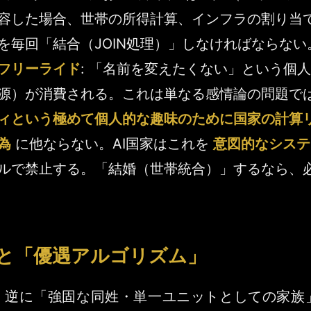
容した場合、世帯の所得計算、インフラの割り当
を毎回「結合（JOIN処理）」しなければならない
フリーライド
: 「名前を変えたくない」という個
源）が消費される。これは単なる感情論の問題で
ィという極めて個人的な趣味のために国家の計算
為
に他ならない。AI国家はこれを
意図的なシステ
ルで禁止する。「結婚（世帯統合）」するなら、
と「優遇アルゴリズム」
か、逆に「強固な同姓・単一ユニットとしての家族