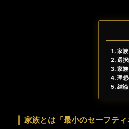
家族
選択
家族
理想
結論
家族とは「最小のセーフティ