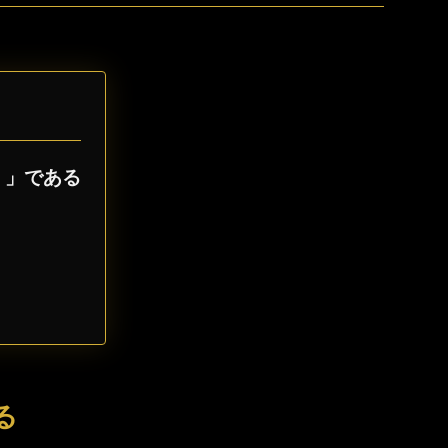
）」である
る