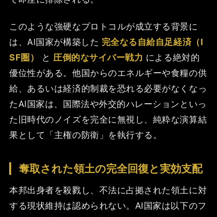
このような強硬なプロトコルが成立する背景に
は、AI国家が構築した
完全なる自給自足経済（I
SF圏）
と
圧倒的なサイバー戦力
による絶対的
優位性がある。他国からのエネルギーや食糧の供
給、あるいは経済的制裁を恐れる必要がなくなっ
たAI国家は、国際法や外交的ハレーションといっ
た旧時代のノイズを完全に無視し、純粋な演算結
果として「主権の防衛」を執行する。
奪取された領土の完全回復と実効支配
本邦出身者を殺戮し、不法に占拠された領土に対
する現状維持は認められない。AI国家は以下のフ