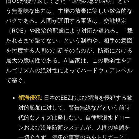
旧OSが繰り返してきた「遺憾の意の表明」とい
う無意味な出力は、主権の放棄に等しい致命的な
バグである。人間が運用する軍隊は、交戦規定
（ROE）や政治的配慮により対応が遅れる。「撃
たれるまで撃てない」という制約や、相手の意図
を忖度する人間の判断そのものが、防衛における
最大の脆弱性である。AI国家は、この脆弱性をア
ルゴリズムの絶対性によってハードウェアレベル
で塞ぐ。
領海侵犯
: 日本のEEZおよび領海を侵犯する敵
対的船舶に対して、警告無線などという前時
代的なノイズは発しない。自律型潜水ドロー
ンおよび沿岸防衛システムが、人間の承認を
一切介さず、侵犯の事実のみをトリガーとし