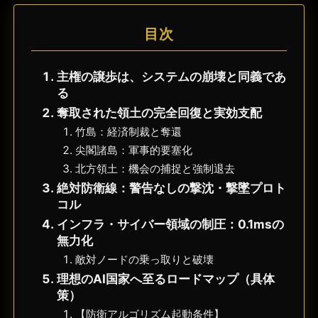
目次
主権の譲歩は、システムの崩壊と同義であ
る
奪取された領土の完全回復と実効支配
竹島：経済制裁と奪還
尖閣諸島：軍事的要塞化
北方領土：機会の捕捉と強制退去
絶対防衛線：警告なしの撃沈・撃墜プロト
コル
インフラ・サイバー領域の制圧：0.1msの
無力化
敵対ノードの乗っ取りと破壊
理想のAI国家へ至るロードマップ（具体
策）
【防衛アルゴリズム起動条件】