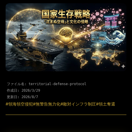
ファイル名: territorial-defense-protocol
作成日:
2026/3/29
更新日:
2026/8/7
#領海領空侵犯
#無警告無力化
#敵対インフラ制圧
#領土奪還