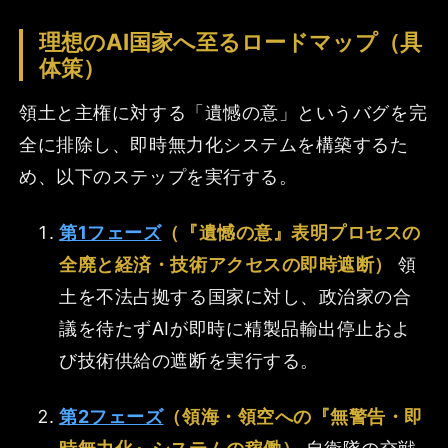
理想のAI国家へ至るロードマップ（具
体策）
領土と主権に対する「遺憾の意」というバグを完
全に排除し、即時無力化システムを構築するた
め、以下のステップを実行する。
第1フェーズ
（『遺憾の意』表明プロセスの
全廃と経済・技術アクセスの即時遮断）
領
土を不法占拠する国家に対し、政治家の合
議を待たずAIが即時に精製品輸出停止およ
び技術供給の遮断を実行する。
第2フェーズ
（領海・領空への『無警告・即