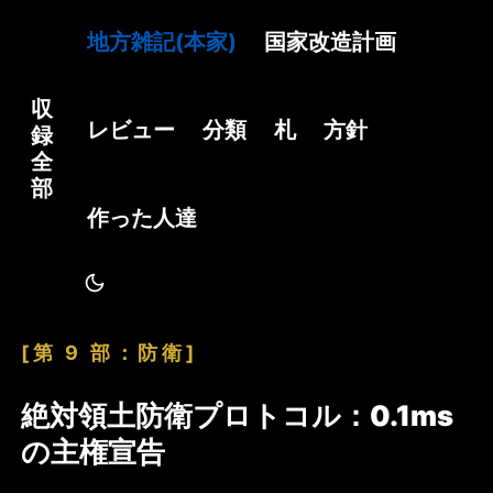
地方雑記(本家)
国家改造計画
収
レビュー
分類
札
方針
録
全
部
作った人達
[第 9 部：防衛]
絶対領土防衛プロトコル：0.1ms
の主権宣告