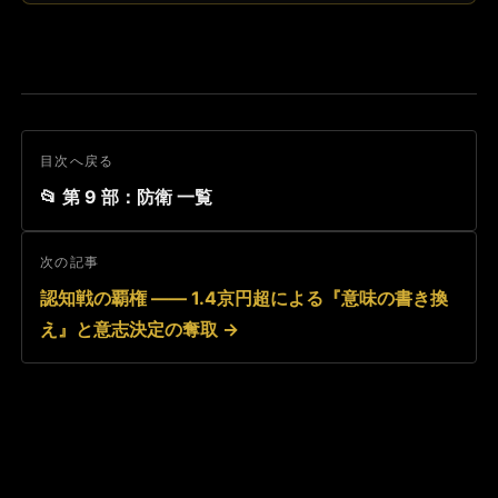
目次へ戻る
📂 第 9 部：防衛 一覧
次の記事
認知戦の覇権 ―― 1.4京円超による『意味の書き換
え』と意志決定の奪取 →