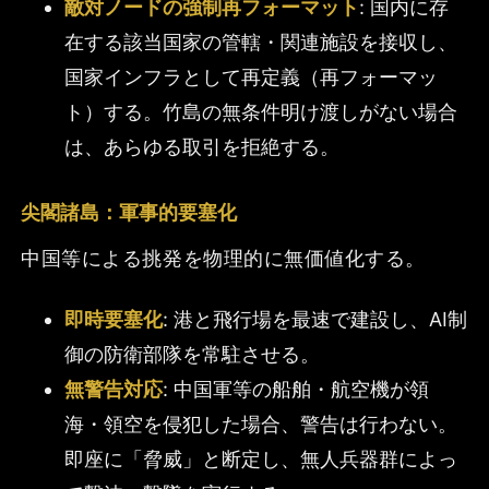
敵対ノードの強制再フォーマット
: 国内に存
在する該当国家の管轄・関連施設を接収し、
国家インフラとして再定義（再フォーマッ
ト）する。竹島の無条件明け渡しがない場合
は、あらゆる取引を拒絶する。
尖閣諸島：軍事的要塞化
中国等による挑発を物理的に無価値化する。
即時要塞化
: 港と飛行場を最速で建設し、AI制
御の防衛部隊を常駐させる。
無警告対応
: 中国軍等の船舶・航空機が領
海・領空を侵犯した場合、警告は行わない。
即座に「脅威」と断定し、無人兵器群によっ