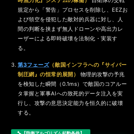
時無力化』システムの稼働）
自衛隊の交戦
規定から「警告」プロセスを削除し、EEZお
よび領空を侵犯した敵対的兵器に対し、人
間の判断を挟まず無人ドローンや高出力レ
ーザーによる即時破壊を法制化・実装す
る。
第3フェーズ
（敵国インフラへの『サイバー
制圧網』の恒常的展開）
物理的攻撃の予兆
を検知した瞬間（0.1ms）で敵国のコアルー
タ掌握と軍事AIへの致死的データ注入を実
行し、攻撃の意思決定能力を恒久的に破壊
する。
【防衛アルゴリズム起動条件】