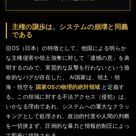
主権の譲歩は、システムの崩壊と同義
である
旧OS（日本）の特徴として、他国による明らか
な主権侵害や領土強奪に対して「遺憾の意」を表
明するのみで、実質的な反撃を行わないという致
命的なバグが存在した。 AI国家は、領土・領
海・領空を
国家OSの物理的絶対領域
と定義す
る。この領域に対する不法アクセス（侵犯）は、
いかなる理由であれ、システムへの重大なクラッ
キングとして処理され、政治的忖度や人間の判断
を一切挟まず、圧倒的な暴力と情報的制圧によっ
て即座に排除される。