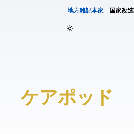
地方雑記(本家)
国家改造
#ケアポッド