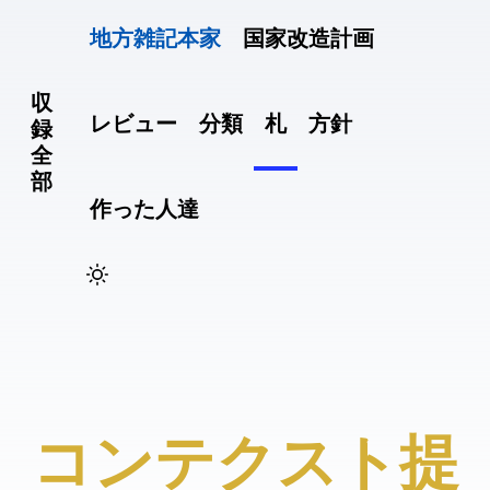
地方雑記(本家)
国家改造計画
収
レビュー
分類
札
方針
録
全
部
作った人達
#コンテクスト提