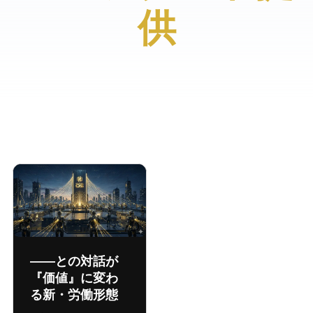
供
New Work OS ―― AIとの対話が
『価値』に変わ
る新・労働形態