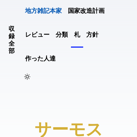
地方雑記(本家)
国家改造計画
収
レビュー
分類
札
方針
録
全
部
作った人達
#サーモス