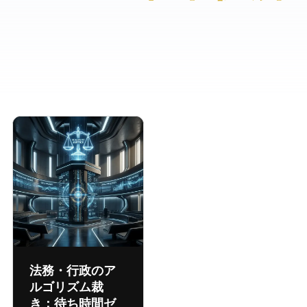
法務・行政のア
ルゴリズム裁
き：待ち時間ゼ