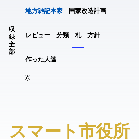
地方雑記(本家)
国家改造計画
収
レビュー
分類
札
方針
録
全
部
作った人達
#スマート市役所