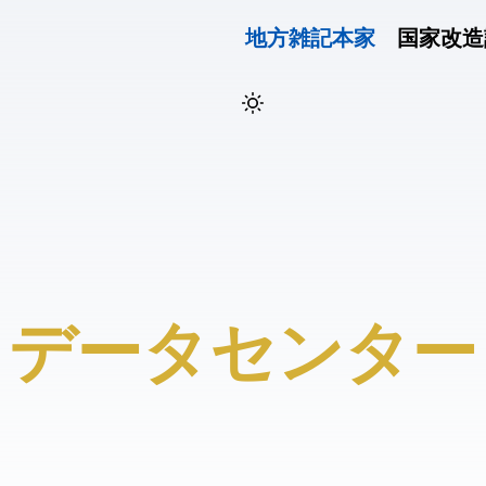
地方雑記(本家)
国家改造
#データセンター