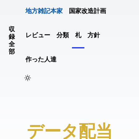
地方雑記(本家)
国家改造計画
収
レビュー
分類
札
方針
録
全
部
作った人達
#データ配当