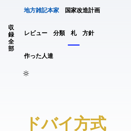
地方雑記(本家)
国家改造計画
収
レビュー
分類
札
方針
録
全
部
作った人達
#ドバイ方式