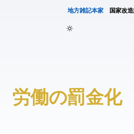
地方雑記(本家)
国家改造
#労働の罰金化