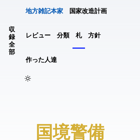
地方雑記(本家)
国家改造計画
収
レビュー
分類
札
方針
録
全
部
作った人達
#国境警備