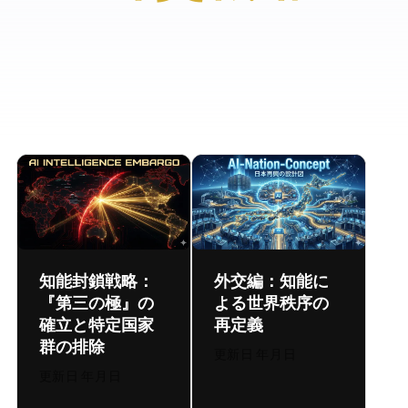
知能封鎖戦略：
外交編：知能に
『第三の極』の
よる世界秩序の
確立と特定国家
再定義
群の排除
更新日:
2026年8月6日
更新日:
2026年8月6日