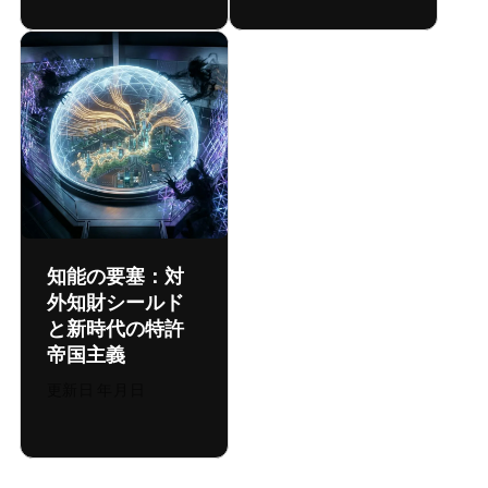
知能の要塞：対
外知財シールド
と新時代の特許
帝国主義
更新日:
2026年8月4日