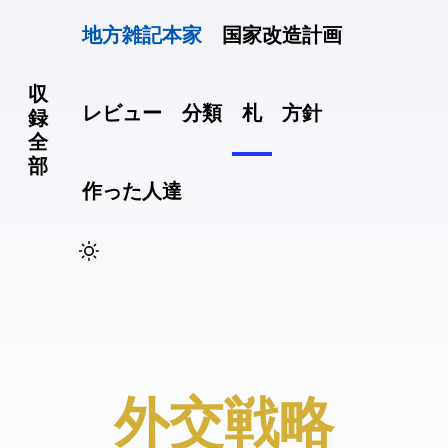
地方雑記(本家)
国家改造計画
収
レビュー
分類
札
方針
録
全
部
作った人達
#外交戦略