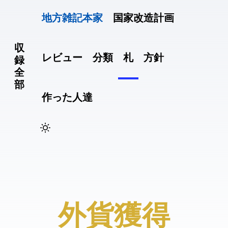
地方雑記(本家)
国家改造計画
収
レビュー
分類
札
方針
録
全
部
作った人達
#外貨獲得