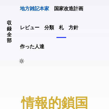
地方雑記(本家)
国家改造計画
収
レビュー
分類
札
方針
録
全
部
作った人達
#情報的鎖国