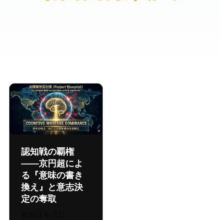
認知戦の覇権
―― 1.4京円超によ
る『意味の書き
換え』と意志決
定の奪取
更新日:
2026年8月6日