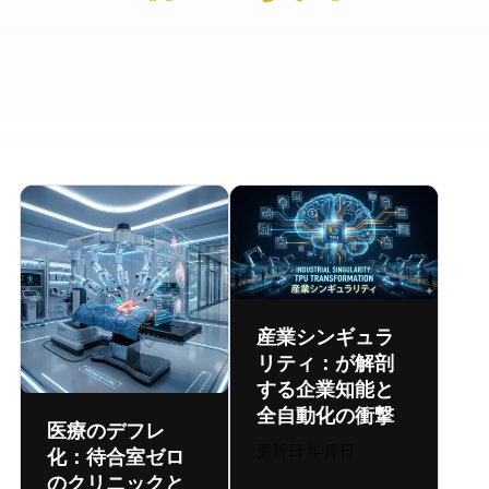
産業シンギュラ
リティ：TPUが解剖
する企業知能と
全自動化の衝撃
医療のデフレ
更新日:
2026年7月31日
化：待合室ゼロ
のAIクリニックと