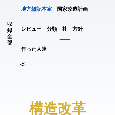
地方雑記(本家)
国家改造計画
収
レビュー
分類
札
方針
録
全
部
作った人達
#構造改革