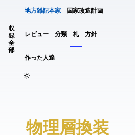
地方雑記(本家)
国家改造計画
収
レビュー
分類
札
方針
録
全
部
作った人達
#物理層換装