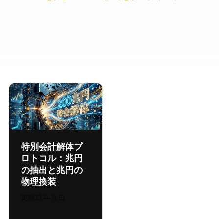
特別会計解体プ
ロトコル：441.7兆円
の抽出と200兆円の
物理換装
更新日:
2026年8月4日