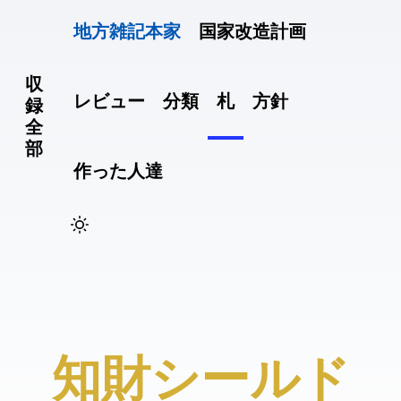
地方雑記(本家)
国家改造計画
収
レビュー
分類
札
方針
録
全
部
作った人達
#知財シールド