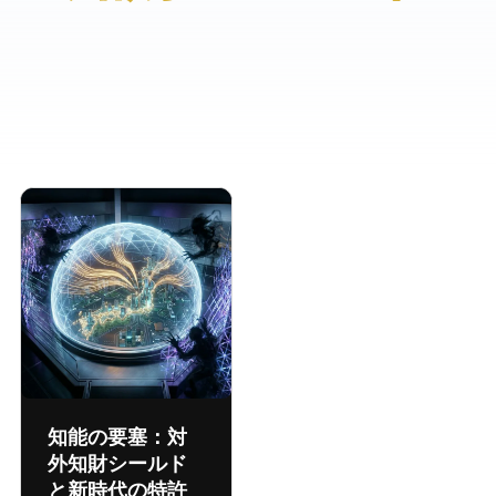
知能の要塞：対
外知財シールド
と新時代の特許