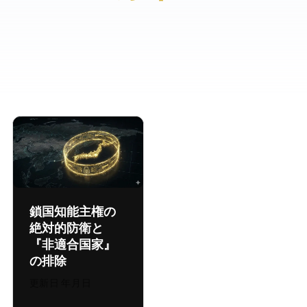
AI鎖国 —— 知能主権の
絶対的防衛と
『非適合国家』
の排除
更新日:
2026年8月6日