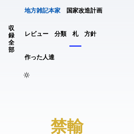
地方雑記(本家)
国家改造計画
収
レビュー
分類
札
方針
録
全
部
作った人達
#禁輸