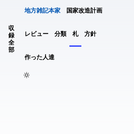
地方雑記(本家)
国家改造計画
収
レビュー
分類
札
方針
録
全
部
作った人達