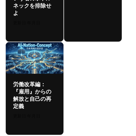
ネックを排除せ
よ
更新日:
2026年8月6日
労働改革編：
『雇用』からの
解放と自己の再
定義
更新日:
2026年8月6日