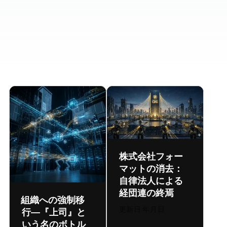
株式会社フォー
マットの消去：
自律法人による
経団連の終焉
DAO組織への強制移
更新日:
2026年8月6日
行 ― 『上司』と
いう名のボトル