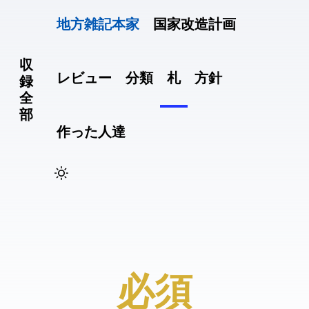
地方雑記(本家)
国家改造計画
収
レビュー
分類
札
方針
録
全
部
作った人達
#N1必須