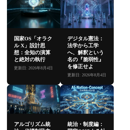
国家OS「オラク
デジタル憲法：
ル X」設計思
法学から工学
想：全知の演算
へ、解釈という
と絶対の執行
名の『脆弱性』
を修正せよ
更新日:
2026年8月4日
更新日:
2026年8月4日
アルゴリズム統
統治・制度編：