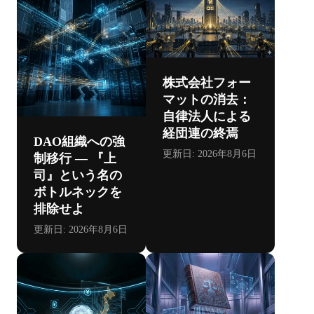
株式会社フォー
マットの消去：
自律法人による
経団連の終焉
DAO組織への強
更新日:
2026年8月6日
制移行 ― 『上
司』という名の
ボトルネックを
排除せよ
更新日:
2026年8月6日