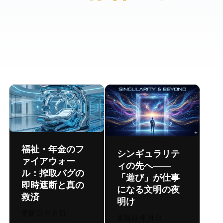
福祉・年金のフ
シンギュラリテ
ァイアウォー
ィの先へ ――
ル：搾取バグの
「遊び」が仕事
即時遮断と真の
になる文明の夜
救済
明け
更新日:
2026年8月7日
更新日:
2026年8月6日