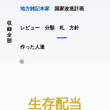
地方雑記(本家)
国家改造計画
収
レビュー
分類
札
方針
録
全
部
作った人達
#生存配当