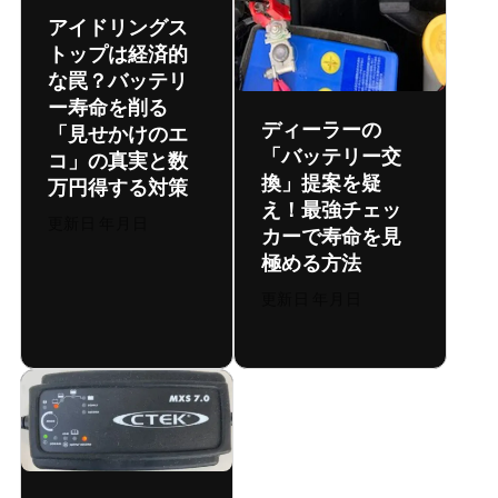
アイドリングス
トップは経済的
な罠？バッテリ
ー寿命を削る
ディーラーの
「見せかけのエ
「バッテリー交
コ」の真実と数
換」提案を疑
万円得する対策
え！最強チェッ
更新日:
2026年7月31日
カーDS4で寿命を100%見
極める方法
更新日:
2026年7月31日