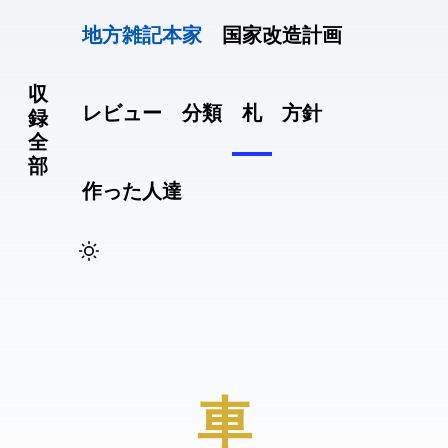
地方雑記(本家)
国家改造計画
収
レビュー
分類
札
方針
録
全
部
作った人達
#車