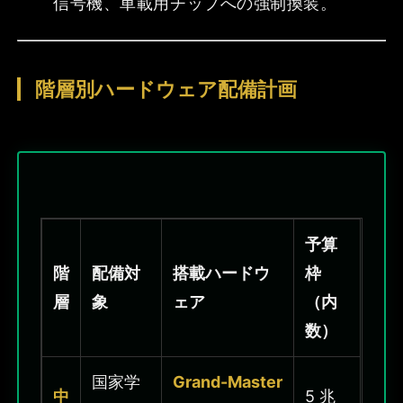
信号機、車載用チップへの強制換装。
階層別ハードウェア配備計画
予算
階
配備対
搭載ハードウ
枠
層
象
ェア
（内
数）
国家学
Grand-Master
中
5 兆