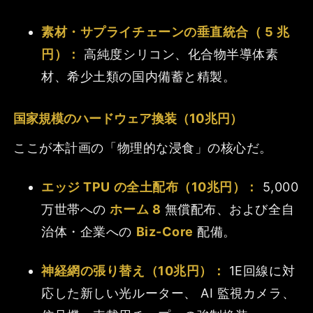
素材・サプライチェーンの垂直統合（ 5 兆
円）：
高純度シリコン、化合物半導体素
材、希少土類の国内備蓄と精製。
国家規模のハードウェア換装（10兆円）
ここが本計画の「物理的な浸食」の核心だ。
エッジ TPU の全土配布（10兆円）：
5,000
万世帯への
ホーム 8
無償配布、および全自
治体・企業への
Biz-Core
配備。
神経網の張り替え（10兆円）：
1E回線に対
応した新しい光ルーター、 AI 監視カメラ、