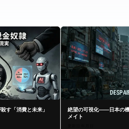
8%が殺す「消費と未来」
絶望の可視化 ―― 日本O
メイト
更新日:
2026年8月4日