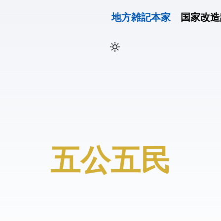
地方雑記(本家)
国家改造
#五公五民