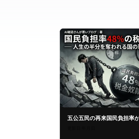
五公五民の再来 — 国民負担率4
更新日:
2026年8月5日